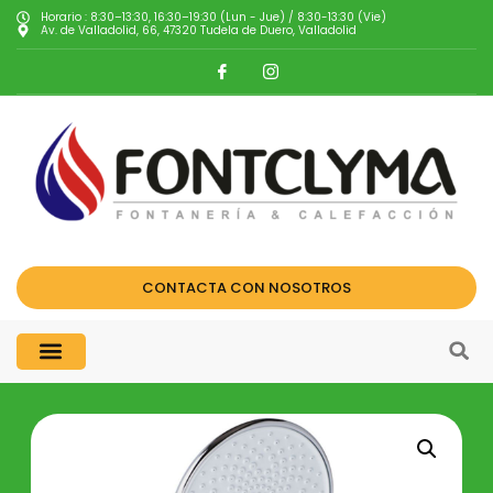
Horario : 8:30–13:30, 16:30–19:30 (Lun - Jue) / 8:30-13:30 (Vie)
Av. de Valladolid, 66, 47320 Tudela de Duero, Valladolid
CONTACTA CON NOSOTROS