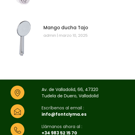
Mango ducha Tajo
admin
marzo 10, 2025
Av. de Valladolid, 66, 47320
Tudela de Duero, Valladolid
Escríbenos al email :
info@fontclyma.es
Llámanos ahora al :
+34 983 52 15 70