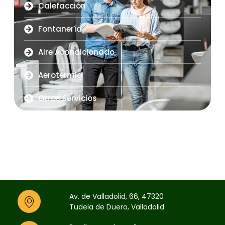
Calefacción
Fontanería
Aire Acondicionado
Aerotermia
Otros Servicios
Av. de Valladolid, 66, 47320
Tudela de Duero, Valladolid