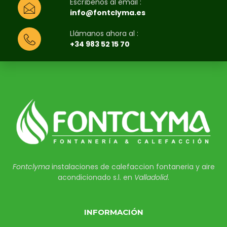
Escríbenos al email :
info@fontclyma.es
Llámanos ahora al :
+34 983 52 15 70
Fontclyma
instalaciones de calefaccion fontaneria y aire
acondicionado s.l. en
Valladolid
.
INFORMACIÓN