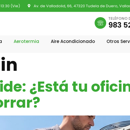
-13:30 (Vie)
Av. de Valladolid, 66, 47320 Tudela de Duero, Valla
TELÉFONO 
983 52
a
Aerotermia
Aire Acondicionado
Otros Serv
in
pide: ¿Está tu ofici
orrar?