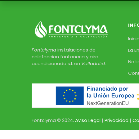
INF
Inici
Fontclyma
instalaciones de
La E
calefaccion fontaneria y aire
Noti
acondicionado s.l. en
Valladolid
.
Con
Fontclyma © 2024.
Aviso Legal
|
Privacidad
|
Co