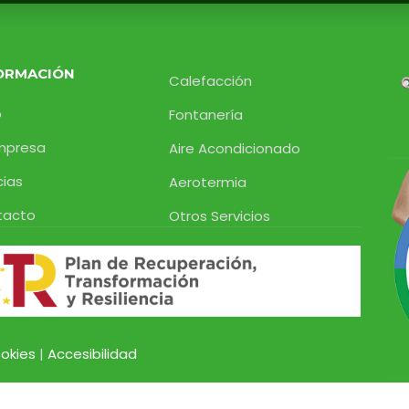
ORMACIÓN
Calefacción
o
Fontanería
mpresa
Aire Acondicionado
cias
Aerotermia
tacto
Otros Servicios
okies
|
Accesibilidad